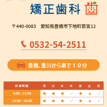
〒440-0083 愛知県豊橋市下地町若宮12
0532-54-2511
豊橋、豊川から車で１０分
診療時間
月
火
水
木
金
土
日
9:00 - 13:00
●
●
●
／
●
▲
／
14:00 - 18:00
●
●
●
／
●
▲
／