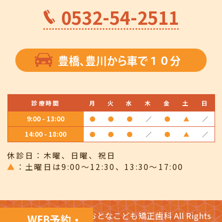
0532-54-2511
豊橋、豊川から車で１０分
診療時間
月
火
水
木
金
土
日
9:00 - 13:00
●
●
●
／
●
▲
／
14:00 - 18:00
●
●
●
／
●
▲
／
休診日：木曜、日曜、祝日
▲
土曜日は9:00～12:30、13:30～17:00
©2019 にじいろ歯科おとなこども矯正歯科 All Rights
WEB予約・